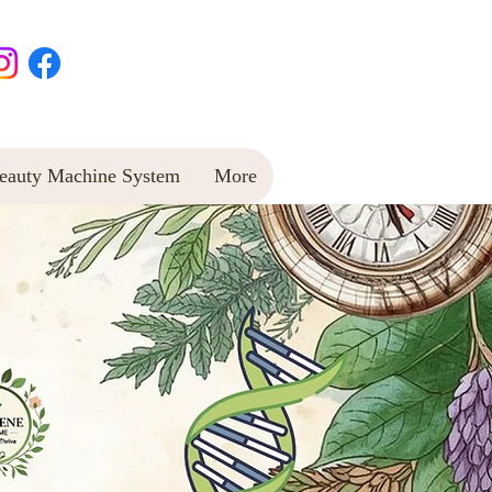
uty Machine System
More