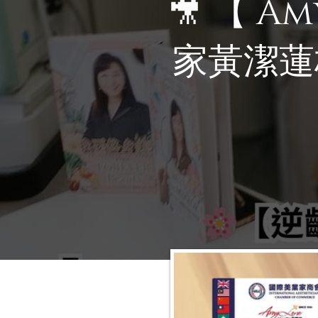
🎥 【 A
家黃潔蓮校
終身美麗
A